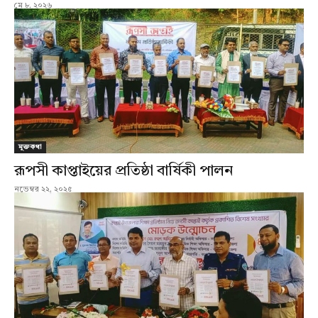
মে ৮, ২০২৬
মুক্তকথা
রূপসী কাপ্তাইয়ের প্রতিষ্ঠা বার্ষিকী পালন
নভেম্বর ২২, ২০২৫