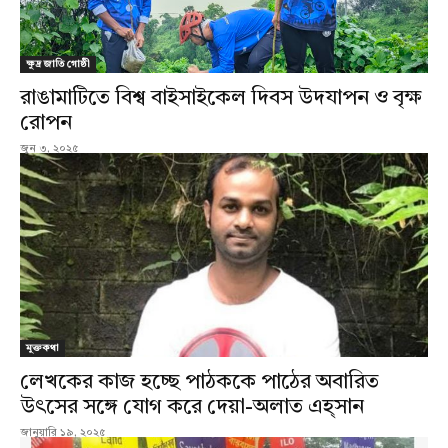
ক্ষুদ্র জাতি গোষ্ঠী
রাঙামাটিতে বিশ্ব বাইসাইকেল দিবস উদযাপন ও বৃক্ষ
রোপন
জুন ৩, ২০২৫
মুক্তকথা
লেখকের কাজ হচ্ছে পাঠককে পাঠের অবারিত
উৎসের সঙ্গে যোগ করে দেয়া-অলাত এহ্সান
জানুয়ারি ১৯, ২০২৫