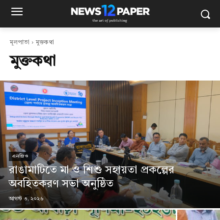
মূলপাতা
মুক্তকথা
মুক্তকথা
এনজিও
রাঙামাটিতে মা ও শিশু সহায়তা প্রকল্পের
অবহিতকরণ সভা অনুষ্ঠিত
আগস্ট ৩, ২০২৬