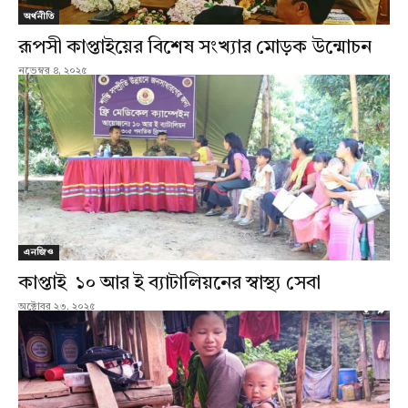
অর্থনীতি
রূপসী কাপ্তাইয়ের বিশেষ সংখ্যার মোড়ক উন্মোচন
নভেম্বর ৪, ২০২৫
এনজিও
কাপ্তাই ১০ আর ই ব্যাটালিয়নের স্বাস্থ্য সেবা
অক্টোবর ২৩, ২০২৫