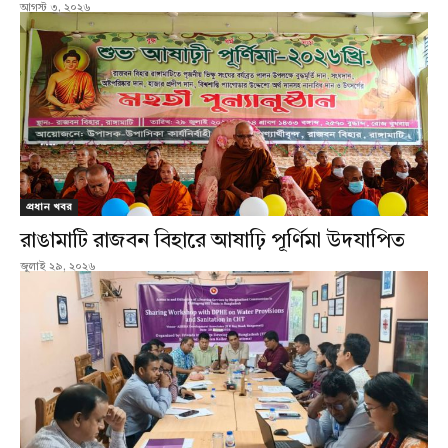
আগস্ট ৩, ২০২৬
প্রধান খবর
রাঙামাটি রাজবন বিহারে আষাঢ়ি পূর্ণিমা উদযাপিত
জুলাই ২৯, ২০২৬