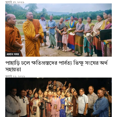
জুলাই ২৭, ২০২৬
প্রধান খবর
পাহাড়ি ঢলে ক্ষতিগ্রস্তদের পার্বত্য ভিক্ষু সংঘের অর্থ
সহায়তা
জুলাই ২৬, ২০২৬