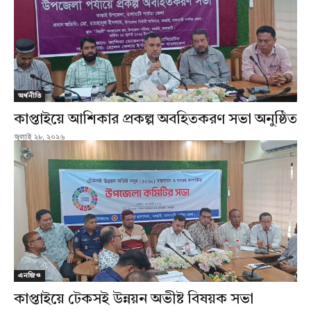
অর্থনীতি
কাপ্তাইয়ে আশিকার প্রকল্প অবহিতকরণ সভা অনুষ্ঠিত
জুলাই ২৮, ২০২৬
এনজিও
কাপ্তাইয়ে টেকসই উন্নয়ন অভীষ্ট বিষয়ক সভা