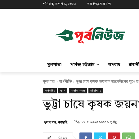
শনিবার, আগস্ট ৮, ২০২৬
লগ ইন/যোগ দিন
মূলপাতা
পার্বত্য চট্টগ্রাম
অপরাধ
রাজন
মূলপাতা
অর্থনীতি
ভুট্টা চাষে কৃষক জয়নাল আবেদীনের মুখে হ
অর্থনীতি
কৃষি
প্রধান খবর
রাঙামাটি
ভুট্টা চাষে কৃষক জয়
ডিসেম্বর ৫, ২০২৫ ১০:৩৯ পূর্বাহ্ণ
ঝুলন দত্ত, কাপ্তাই
Share