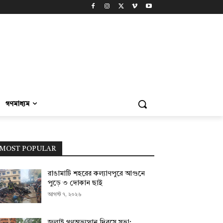
গণমাধ্যম
MOST POPULAR
রাঙামাটি শহরের কল্যাণপুরে আগুনে
পুড়ে ৩ দোকান ছাই
আগস্ট ৭, ২০২৬
জুলাই গণঅভ্যুত্থান দিবসে সভা;