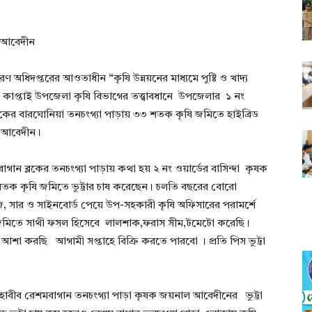
ল আবেদীন
সারণ অধিদপ্তরের আওতাধীন “কৃষি উন্নয়নের মাধ্যমে পুষ্টি ও খাদ্য
 কাপ্তাই উপজেলা কৃষি বিভাগের তত্ত্বাবধানে উপজেলার ১ নং
্লকের বারঘোনিয়া তনচংগ্যা পাড়ায় ৩৩ শতক কৃষি জমিতে হাইব্রিড
 আবেদীন।
াগান ব্লকের তনচংগ্যা পাড়ায় কথা হয় ২ নং ওয়ার্ডের বাসিন্দা কৃষক
ক কৃষি জমিতে ভুট্টার চাষ করেছেন। চলতি বছরের বোরো
ীজ, সার ও সাইনবোর্ড পেয়ে উপ-সহকারী কৃষি অফিসারের পরামর্শে
জমিতে সাথী ফসল হিসেবে লালশাক,ফরাস সীম,টমেটো করেছি।
শা করছি আগামী সপ্তাহে বিক্রি করতে পারবো । প্রতি পিস ভুট্টা
াবীব রেশমবাগান তনচংগ্যা পাড়া কৃষক জয়নাল আবেদীনের ভুট্টা