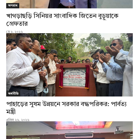
অপরাধ
খাগড়াছড়ি সিনিয়র সাংবাদিক জিতেন বুড়ুয়াকে
গ্রেফতার
মে ৮, ২০২৬
অর্থনীতি
পাহাড়ের সুষম উন্নয়নে সরকার বদ্ধপরিকর: পার্বত্য
মন্ত্রী
এপ্রিল ২৬, ২০২৬