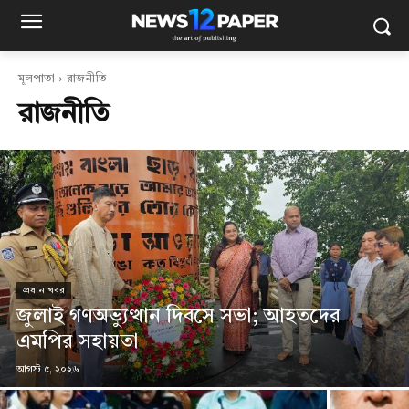
মূলপাতা
রাজনীতি
রাজনীতি
প্রধান খবর
জুলাই গণঅভ্যুত্থান দিবসে সভা; আহতদের
এমপির সহায়তা
আগস্ট ৫, ২০২৬