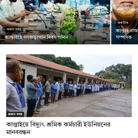
অর্থনীতি
প্রধান খবর
কাপ্তাই বা
কাপ্তাইয়ে গণঅভ্যুত্থান দিবস পালন
সম্পাদক
প্রধান খবর
কাপ্তাইয়ে বিদ্যুৎ শ্রমিক কর্মচারী ইউনিয়নের
মানববন্ধন