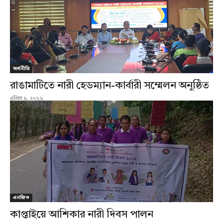
অর্থনীতি
রাঙামাটিতে নারী হেডম্যান-কার্বারী সম্মেলন অনুষ্ঠিত
এপ্রিল ৮, ২০২৬
এনজিও
কাপ্তাইয়ে আশিকার নারী দিবস পালন