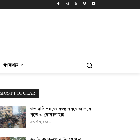
গণমাধ্যম
MOST POPULAR
রাঙামাটি শহরের কল্যাণপুরে আগুনে
পুড়ে ৩ দোকান ছাই
আগস্ট ৭, ২০২৬
জুলাই গণঅভ্যুত্থান দিবসে সভা;