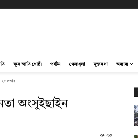
ীতি
ক্ষুদ্র জাতি গোষ্ঠী
পর্যটন
খেলাধূলা
মুক্তকথা
অন্যান্য
ী গ্রেফতার
েতা অংসুইছাইন
259