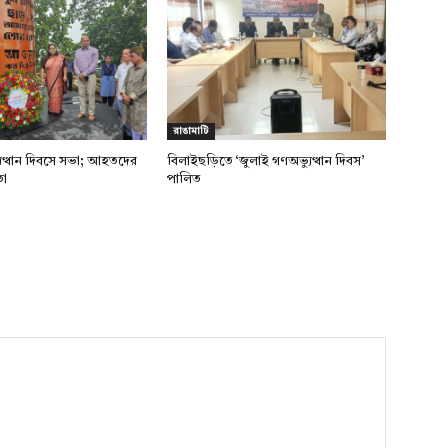
রাঙামাটি
ুত্থান দিবসে সভা; আহতদের
বিলাইছড়িতে ‘জুলাই গণঅভ্যুত্থান দিবস’
তা
পালিত