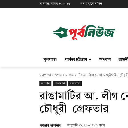
শনিবার, আগস্ট ৮, ২০২৬
লগ ইন/যোগ দিন
মূলপাতা
পার্বত্য চট্টগ্রাম
অপরাধ
রাজন
মূলপাতা
অপরাধ
রাঙামাটির আ. লীগ নেতা অংসুইছাইন চৌধুর
অপরাধ
রাঙামাটি
রাজনীতি
রাঙামাটির আ. লীগ ন
চৌধুরী গ্রেফতার
জানুয়ারি ২১, ২০২৫ ৭:৩৭ পূর্বাহ্ণ
কাপ্তাই প্রতিনিধি