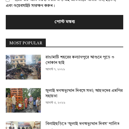
এবং ওয়েবসাইট সংরক্ষণ করুন।
MOST POPULAR
রাঙামাটি শহরের কল্যাণপুরে আগুনে পুড়ে ৩
দোকান ছাই
আগস্ট ৭, ২০২৬
জুলাই গণঅভ্যুত্থান দিবসে সভা; আহতদের এমপির
সহায়তা
আগস্ট ৫, ২০২৬
বিলাইছড়িতে ‘জুলাই গণঅভ্যুত্থান দিবস’ পালিত