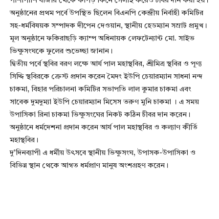
পাশাপাশি বাজার থেকে কাপড় কিনে সেলাই করেও চীবর দান করা হয়।
অনুষ্ঠানের প্রথম পর্বে উপস্থিত ছিলেন বিএনপি কেন্দ্রীয় নির্বাহী কমিটির
সহ-ধর্মবিষয়ক সম্পাদক দীপেন দেওয়ান, স্থানীয় হেডম্যান সম্রাট প্রমুখ।
মূল অনুষ্ঠানে ফকিরাছড়ি ক্যাম্প অধিনায়ক লেফটেন্যান্ট মো. সাইভ
ভিক্ষুসংঘকে ফুলের শুভেচ্ছা জানান।
দ্বিতীয় পর্বে স্থবির বরণ লক্ষে আর্য পাল মহাস্থবির, শ্রীমিত্র স্থবির ও পূণ্য
সিদ্দি স্থবিরকে ক্রেস্ট প্রদান করেন মৈদং ইউপি চেয়ারম্যান সাধনা নন্দ
চাকমা, বিহার পরিচালনা কমিটির সভাপতি লাল কুমার চাকমা এবং
সাবেক দুমদুম্যা ইউপি চেয়ারম্যান মিসেস তরুণ মুনি চাকমা । এ সময়
উপাসিকা রিনা চাকমা ভিক্ষুসংঘের নিকট কঠিন চীবর দান করেন।
অনুষ্ঠানে ধর্মদেশনা প্রদান করেন আর্য পাল মহাস্থবির ও কল্যাণ কীর্তি
মহাস্থবির।
দু’দিনব্যাপী এ ধর্মীয় উৎসবে স্থানীয় ভিক্ষুসংঘ, উপাসক-উপাসিকা ও
বিভিন্ন স্থান থেকে আগত ধর্মপ্রাণ মানুষ অংশগ্রহণ করেন।