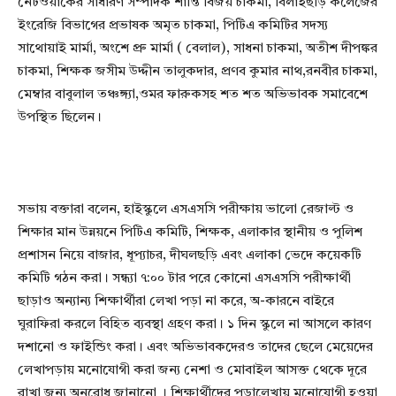
নেটওয়ার্কের সাধারণ সম্পাদক শান্তি বিজয় চাকমা, বিলাইছড়ি কলেজের
ইংরেজি বিভাগের প্রভাষক অমৃত চাকমা, পিটিএ কমিটির সদস্য
সাথোয়াই মার্মা, অংশে প্রু মার্মা ( বেলাল), সাধনা চাকমা, অতীশ দীপঙ্কর
চাকমা, শিক্ষক জসীম উদ্দীন তালুকদার, প্রণব কুমার নাথ,রনবীর চাকমা,
মেম্বার বাবুলাল তঞ্চঙ্গ্যা,ওমর ফারুকসহ শত শত অভিভাবক সমাবেশে
উপস্থিত ছিলেন।
সভায় বক্তারা বলেন, হাইস্কুলে এসএসসি পরীক্ষায় ভালো রেজাল্ট ও
শিক্ষার মান উন্নয়নে পিটিএ কমিটি, শিক্ষক, এলাকার স্থানীয় ও পুলিশ
প্রশাসন নিয়ে বাজার, ধূপ্যাচর, দীঘলছড়ি এবং এলাকা ভেদে কয়েকটি
কমিটি গঠন করা। সন্ধ্যা ৭:০০ টার পরে কোনো এসএসসি পরীক্ষার্থী
ছাড়াও অন্যান্য শিক্ষার্থীরা লেখা পড়া না করে, অ-কারনে বাইরে
ঘুরাফিরা করলে বিহিত ব্যবস্থা গ্রহণ করা। ১ দিন স্কুলে না আসলে কারণ
দশানো ও ফাইন্ডিং করা। এবং অভিভাবকদেরও তাদের ছেলে মেয়েদের
লেখাপড়ায় মনোযোগী করা জন্য নেশা ও মোবাইল আসক্ত থেকে দূরে
রাখা জন্য অনুরোধ জানানো । শিক্ষার্থীদের পড়ালেখায় মনোযোগী হওয়া