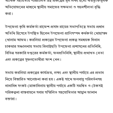
আর্থিক সহায়তায় পরিচালিত এই প্রকল্পের মূল লক্ষ্য হলো অন্তর্ভুক্তিমূলক
অভিযোজনের মাধ্যমে স্থানীয় সমাজের সক্ষমতা ও সহনশীলতা বৃদ্ধি
করা।
উপজেলা কৃষি কর্মকর্তা রাজেশ প্রসাদ রায়ের সভাপতিত্বে সভায় প্রধান
অতিথি হিসেবে উপস্থিত ছিলেন উপজেলা প্রাণিসম্পদ কর্মকর্তা মোহাম্মদ
গোলাম আজম। করলিয়া প্রকল্পের উপজেলা প্রকল্প সমন্বয়ক দিনান
চাকমার সঞ্চালনায় সভায় বিলাইছড়ি উপজেলা প্রশাসনের প্রতিনিধি,
বিভিন্ন সরকারি দপ্তরের কর্মকর্তা, জনপ্রতিনিধি, স্থানীয় প্রথাগত নেতা
এবং প্রকল্পের সুফলভোগীরা অংশ নেন।
সভায় করলিয়া প্রকল্পের কার্যক্রম, লক্ষ্য এবং স্থানীয় পর্যায়ে এর প্রভাব
নিয়ে বিস্তারিত আলোচনা করা হয়। একই সাথে জলবায়ু পরিবর্তনসহ
নানাবিধ সংকট মোকাবিলায় স্থানীয় পর্যায়ে একটি সমন্বিত ও টেকসই
পরিকল্পনা বাস্তবায়নে সবার সম্মিলিত সহযোগিতার আহ্বান জানান
বক্তারা।