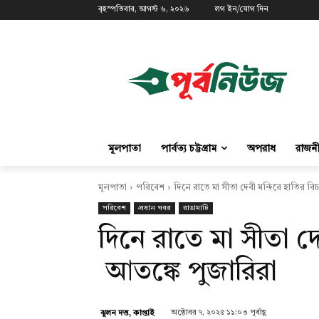
বৃহস্পতিবার, আগস্ট ৬, ২০২৬
লগ ইন/যোগ দিন
মূলপাতা
পার্বত্য চট্টগ্রাম
অপরাধ
রাজন
মূলপাতা
পরিবেশ
দিনে রাতে মা সীতা দেবী মন্দিরে হাতির বি
পরিবেশ
প্রধান খবর
রাঙামাটি
দিনে রাতে মা সীতা দে
আতঙ্কে পুজারিরা
অক্টোবর ৭, ২০২৫ ১১:০৩ পূর্বাহ্ণ
ঝুলন দত্ত, কাপ্তাই