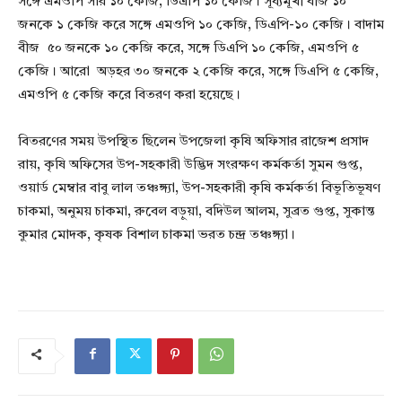
সঙ্গে এমওপি সার ১০ কেজি, ডিএপি ১০ কেজি। সূর্য্যমূখী বীজ ১০
জনকে ১ কেজি করে সঙ্গে এমওপি ১০ কেজি, ডিএপি-১০ কেজি। বাদাম
বীজ ৫০ জনকে ১০ কেজি করে, সঙ্গে ডিএপি ১০ কেজি, এমওপি ৫
কেজি। আরো অড়হর ৩০ জনকে ২ কেজি করে, সঙ্গে ডিএপি ৫ কেজি,
এমওপি ৫ কেজি করে বিতরণ করা হয়েছে।
বিতরণের সময় উপস্থিত ছিলেন উপজেলা কৃষি অফিসার রাজেশ প্রসাদ
রায়, কৃষি অফিসের উপ-সহকারী উদ্ভিদ সংরক্ষণ কর্মকর্তা সুমন গুপ্ত,
ওয়ার্ড মেম্বার বাবু লাল তঞ্চঙ্গ্যা, উপ-সহকারী কৃষি কর্মকর্তা বিভূতিভূষণ
চাকমা, অনুময় চাকমা, রুবেল বড়ুয়া, বদিউল আলম, সুব্রত গুপ্ত, সুকান্ত
কুমার মোদক, কৃষক বিশাল চাকমা ভরত চন্দ্র তঞ্চঙ্গ্যা।