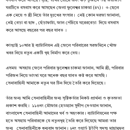
বসবাস করে আসছে। বৃষ্টি, প্রখর রোদ্রে এবং ঝড় তুফানে ওই জরাজীর্ণ
ঘরটিতে বসবাস করে আসছেন জেলা ফুলেশ্বর চাকমা (৪৭)। ৩ ছেলে
এক মেয়ে ও স্ত্রী নিয়ে তাঁর দুঃখের সংসার। নেই কোন দরজা জানালা,
নেই বেড়া বা ছাদ , ছেঁড়াফাটা, জাল পেঁচিয়ে ঘরেরবেড়া দিয়ে বসবাস
করে আসছে বছরের পর বছর যাবত ।
কাপ্তাই ১০আর ই ব্যাটালিয়ন এই জেলে পরিবারের সরজমিনে খোঁজ
খবর নিয়ে নতুন একটি গৃহ নির্মাণ করে দেয়।
এসময় অসহায় জেলে পরিবার ফুলেশ্বর চাকমা জানান, আমি স্ত্রী, পরিবার
পরিজন নিয়ে ভাংগা ঘরে অনেক বছর যাবত কষ্ট করে আসছি।
সেনাবাহিনী আমাকে নতুন ঘর টিন দিয়ে তৈরি করে দিয়েছে।
তাঁর জন্য আমি সেনাবাহিনীর জন্য সৃষ্টিকর্তার নিকট প্রার্থনা ও কৃতজ্ঞতা
প্রকাশ করছি। ১১৫নং মৌজার হেডম্যান সুদীপ দেওয়ান জানান,
বাংলাদেশ সেনাবাহিনী আমাদের গর্ব ও অহংকার। ব্যাটালিয়নের পক্ষ
হতে অসহায় পরিবারকে যে নতুনগৃহ তৈরি করে দিয়েছে আমরা তার
জন্য সেনাবাহিনীকে ধন্যবাদ জানান। ২নং ওয়ার্ড ইউপি সদস্য মাহামুদুল