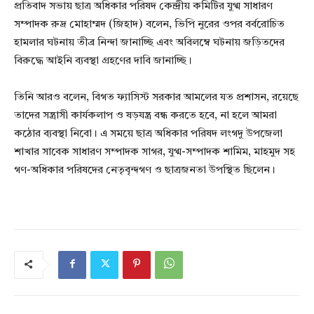
প্রতিবাদ সভায় ছাত্র অধিকার পরিষদ কেন্দ্রীয় কমিটির যুগ্ম সাধারণ
সম্পাদক রুদ্র মোহাম্মদ (জিহাদ) বলেন, ভিপি নুরের ওপর বর্বরোচিত
হামলার ঘটনায় তীব্র নিন্দা জানাচ্ছি এবং অবিলম্বে ঘটনায় জড়িতদের
বিরুদ্ধে আইনি ব্যবস্থা গ্রহণের দাবি জানাচ্ছি।
তিনি আরও বলেন, বিগত ফ্যাসিস্ট সরকার আমলের যত প্রশাসন, রয়েছে
তাদের সন্ত্রাসী কার্যকলাপ ও ষড়যন্ত্র বন্ধ করতে হবে, না হলে আমরা
কঠোর ব্যবস্থা নিবো। এ সময়ে ছাত্র অধিকার পরিষদ লংগদু উপজেলা
শাখার সাবেক সাধারণ সম্পাদক সাগর, যুগ্ম-সম্পাদক শামিম, মাহমুদ সহ
গণ-অধিকার পরিষদের নেতৃবৃন্দগণ ও ছাত্রজনতা উপস্থিত ছিলেন।