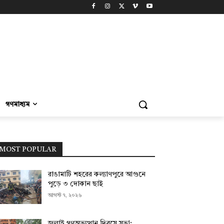
গণমাধ্যম
MOST POPULAR
রাঙামাটি শহরের কল্যাণপুরে আগুনে
পুড়ে ৩ দোকান ছাই
আগস্ট ৭, ২০২৬
জুলাই গণঅভ্যুত্থান দিবসে সভা;