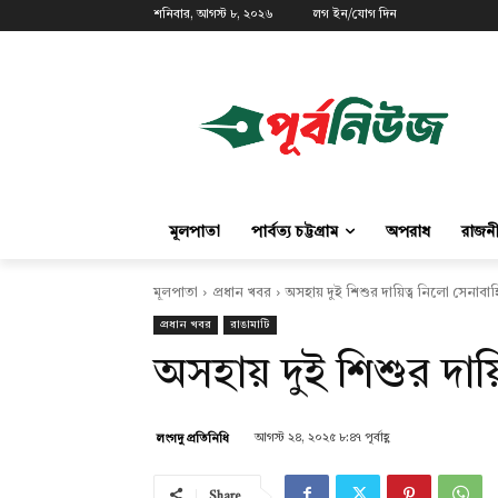
শনিবার, আগস্ট ৮, ২০২৬
লগ ইন/যোগ দিন
মূলপাতা
পার্বত্য চট্টগ্রাম
অপরাধ
রাজন
মূলপাতা
প্রধান খবর
অসহায় দুই শিশুর দায়িত্ব নিলো সেনাবাহ
প্রধান খবর
রাঙামাটি
অসহায় দুই শিশুর দায়
আগস্ট ২৪, ২০২৫ ৮:৪৭ পূর্বাহ্ণ
লংগদু প্রতিনিধি
Share