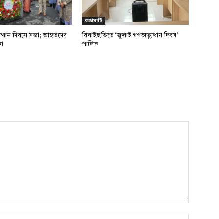
রাঙামাটি
ুত্থান দিবসে সভা; আহতদের
বিলাইছড়িতে ‘জুলাই গণঅভ্যুত্থান দিবস’
তা
পালিত
নাম*