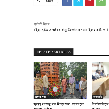
Share
পূর্ববর্তী নিবন্ধ
রইন্ন্যাছড়িতে অবৈধ বালু উত্তোলন মোবাইল কোর্ট জরি
RELATED ARTICLES
প্রধান খবর
রাঙামাটি
জুলাই গণঅভ্যুত্থান দিবসে সভা; আহতদের
বিলাইছড়িতে ‘
এমপির সহায়তা
পালিত