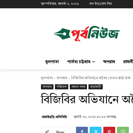
বৃহস্পতিবার, আগস্ট ৬, ২০২৬
লগ ইন/যোগ দিন
মূলপাতা
পার্বত্য চট্টগ্রাম
অপরাধ
রাজন
মূলপাতা
অপরাধ
বিজিবির অভিযানে অবৈধ সেগুন কাঠ জব্দ
অপরাধ
পরিবেশ
প্রধান খবর
রাঙামাটি
বিজিবির অভিযানে অব
জুলাই ৩১, ২০২৫ ১২:৩৬ অপরাহ্ণ
বাঘাইছড়ি প্রতিনিধি
Share