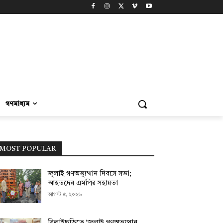
গণমাধ্যম
MOST POPULAR
জুলাই গণঅভ্যুত্থান দিবসে সভা;
আহতদের এমপির সহায়তা
আগস্ট ৫, ২০২৬
বিলাইছড়িতে ‘জুলাই গণঅভ্যুত্থান