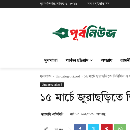
বৃহস্পতিবার, আগস্ট ৬, ২০২৬
লগ ইন/যোগ দিন
মূলপাতা
পার্বত্য চট্টগ্রাম
অপরাধ
রাজন
মূলপাতা
Uncategorized
১৫ মার্চে জুরাছড়িতে ভিটামিন এ 
Uncategorized
১৫ মার্চে জুরাছড়িতে
মার্চ ১৩, ২০২৫ ১:১৮ অপরাহ্ণ
জুরাছড়ি প্রতিনিধি
Share