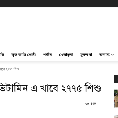
ীতি
ক্ষুদ্র জাতি গোষ্ঠী
পর্যটন
খেলাধূলা
মুক্তকথা
অন্যান্য
খাবে ২৭৭৫ শিশু
 ভিটামিন এ খাবে ২৭৭৫ শিশু
446