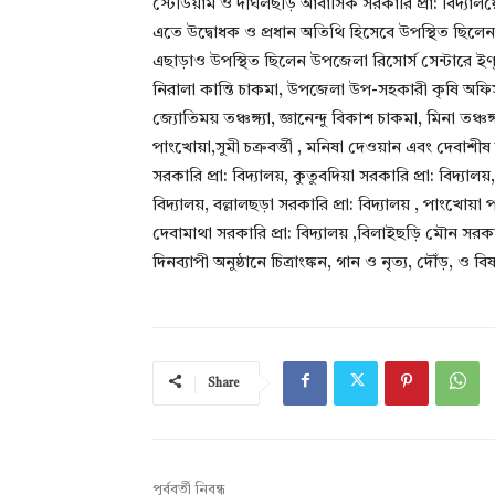
স্টেডিয়াম ও দীঘলছড়ি আবাসিক সরকারি প্রা: বিদ্যাল
এতে উদ্বোধক ও প্রধান অতিথি হিসেবে উপস্থিত ছিলেন
এছাড়াও উপস্থিত ছিলেন উপজেলা রিসোর্স সেন্টারে ইণ
নিরালা কান্তি চাকমা, উপজেলা উপ-সহকারী কৃষি অফিসার রুবে
জ্যোতিময় তঞ্চঙ্গ্যা, জ্ঞানেন্দু বিকাশ চাকমা, মিনা ত
পাংখোয়া,সুমী চক্রবর্ত্তী , মনিষা দেওয়ান এবং দেবাশীষ
সরকারি প্রা: বিদ্যালয়, কুতুবদিয়া সরকারি প্রা: বিদ্যা
বিদ্যালয়, বল্লালছড়া সরকারি প্রা: বিদ্যালয় , পাংখোয়া 
দেবামাথা সরকারি প্রা: বিদ্যালয় ,বিলাইছড়ি মৌন সরকা
দিনব্যাপী অনুষ্ঠানে চিত্রাংঙ্কন, গান ও নৃত্য, দৌঁড়, 
Share
পূর্ববর্তী নিবন্ধ