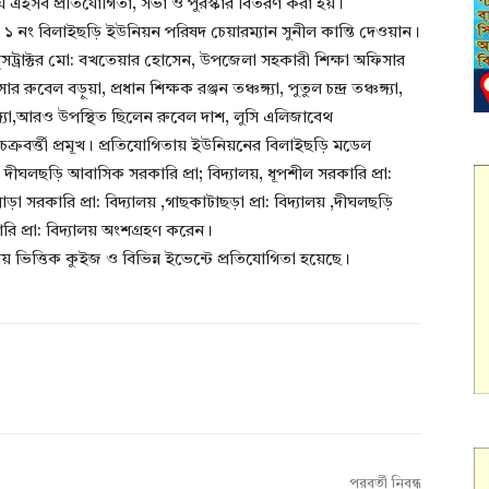
য়ে এইসব প্রতিযোগিতা, সভা ও পুরস্কার বিতরণ করা হয়।
 ১ নং বিলাইছড়ি ইউনিয়ন পরিষদ চেয়ারম্যান সুনীল কান্তি দেওয়ান।
্সট্রাক্টর মো: বখতেয়ার হোসেন, উপজেলা সহকারী শিক্ষা অফিসার
ল বড়ুয়া, প্রধান শিক্ষক রঞ্জন তঞ্চঙ্গ্যা, পুতুল চন্দ্র তঞ্চঙ্গ্যা,
ঞ্চঙ্গ্যা,আরও উপস্থিত ছিলেন রুবেল দাশ, লুসি এলিজাবেথ
 চক্রবর্ত্তী প্রমূখ। প্রতিযোগিতায় ইউনিয়নের বিলাইছড়ি মডেল
লয়, দীঘলছড়ি আবাসিক সরকারি প্রা; বিদ্যালয়, ধূপশীল সরকারি প্রা:
পাড়া সরকারি প্রা: বিদ্যালয় ,গাছকাটাছড়া প্রা: বিদ্যালয় ,দীঘলছড়ি
রি প্রা: বিদ্যালয় অংশগ্রহণ করেন।
ও বিষয় ভিত্তিক কুইজ ও বিভিন্ন ইভেন্টে প্রতিযোগিতা হয়েছে।
পরবর্তী নিবন্ধ