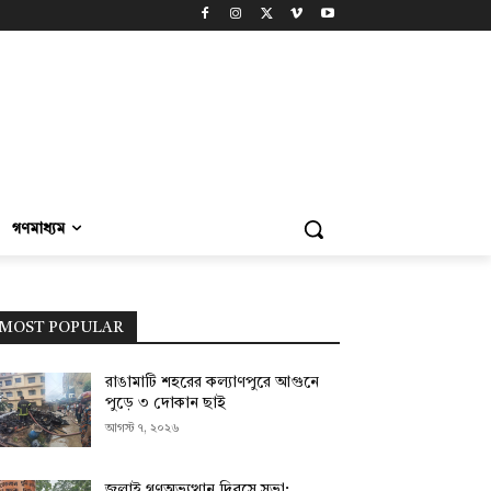
গণমাধ্যম
MOST POPULAR
রাঙামাটি শহরের কল্যাণপুরে আগুনে
পুড়ে ৩ দোকান ছাই
আগস্ট ৭, ২০২৬
জুলাই গণঅভ্যুত্থান দিবসে সভা;