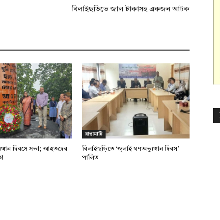
বিলাইছড়িতে জাল টাকাসহ একজন আটক
রাঙামাটি
ুত্থান দিবসে সভা; আহতদের
বিলাইছড়িতে ‘জুলাই গণঅভ্যুত্থান দিবস’
তা
পালিত