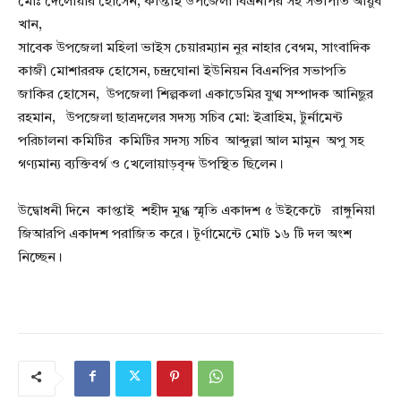
মোঃ দেলোয়ার হোসেন, কাপ্তাই উপজেলা বিএনপির সহ সভাপতি আয়ুব
খান,
সাবেক উপজেলা মহিলা ভাইস চেয়ারম্যান নুর নাহার বেগম, সাংবাদিক
কাজী মোশাররফ হোসেন, চন্দ্রঘোনা ইউনিয়ন বিএনপির সভাপতি
জাকির হোসেন, উপজেলা শিল্পকলা একাডেমির যুগ্ম সম্পাদক আনিছুর
রহমান, উপজেলা ছাত্রদলের সদস্য সচিব মো: ইব্রাহিম, টুর্নামেন্ট
পরিচালনা কমিটির কমিটির সদস্য সচিব আব্দুল্লা আল মামুন অপু সহ
গণ্যমান্য ব্যক্তিবর্গ ও খেলোয়াড়বৃন্দ উপস্থিত ছিলেন।
উদ্বোধনী দিনে কাপ্তাই শহীদ মুগ্ধ স্মৃতি একাদশ ৫ উইকেটে রাঙ্গুনিয়া
জিআরপি একাদশ পরাজিত করে। টূর্ণামেন্টে মোট ১৬ টি দল অংশ
নিচ্ছেন।