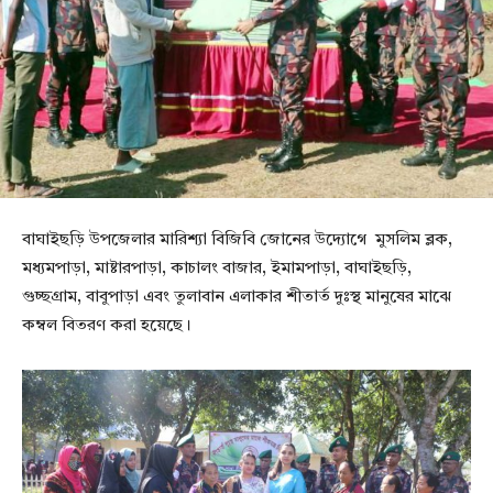
বাঘাইছড়ি উপজেলার মারিশ্যা বিজিবি জোনের উদ্যোগে মুসলিম ব্লক,
মধ্যমপাড়া, মাষ্টারপাড়া, কাচালং বাজার, ইমামপাড়া, বাঘাইছড়ি,
গুচ্ছগ্রাম, বাবুপাড়া এবং তুলাবান এলাকার শীতার্ত দুঃস্থ মানুষের মাঝে
কম্বল বিতরণ করা হয়েছে।