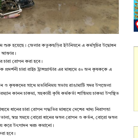
্যক্রম শুরু হয়েছে। জেলার কতুকছড়ির ইউনিয়নে এ কর্মসূচির উদ্বোধন
া আক্তার।
র চারা রোপন করা হবে।
রদর্শনী চারা রাইচ ট্রান্সপ্লান্টার এর মাধ্যমে ৫০ জন কৃষককে এ
ষ্ঠান ও কৃষকদের সাথে মতবিনিময় সভায় রাঙামাটি সদর উপজেলা
ম্যান কানন চাকমা, সহকারী কৃষি কর্মকর্তা শান্তিময় চাকমা উপস্থিত
াধ্যমে ধানের চারা রোপন পদ্ধতির মাধ্যমে দেশের খাদ্য নিরাপত্তা
ালা, স্বপ্ল সময়ে বোরো ধানের ফসল রোপন ও কর্তন, বোরো ফসল
 সাশ্রয় করে উৎপাদন খরচ কমানো।
 করা হবে।