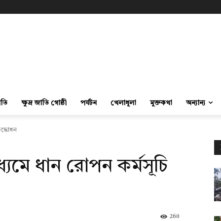
ীতি
ক্ষুদ্র জাতি গোষ্ঠী
পর্যটন
খেলাধূলা
মুক্তকথা
অন্যান্য
উদ্ধোধন
াধ্যমে ধান রোপন কর্মসূচি
260