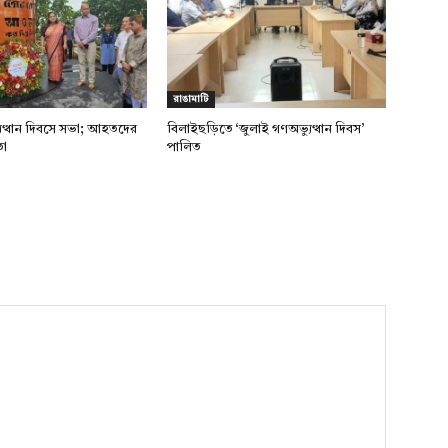
রাঙামাটি
ুত্থান দিবসে সভা; আহতদের
বিলাইছড়িতে ‘জুলাই গণঅভ্যুত্থান দিবস’
তা
পালিত