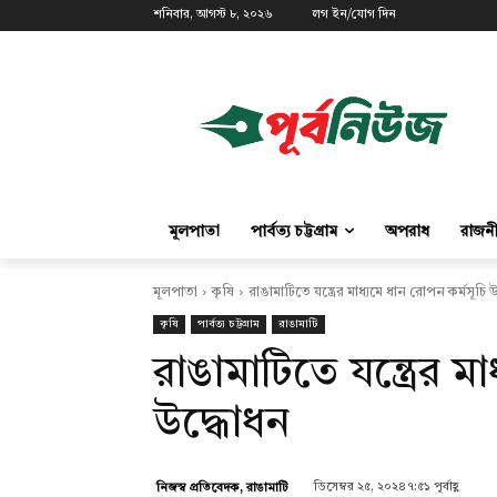
শনিবার, আগস্ট ৮, ২০২৬
লগ ইন/যোগ দিন
মূলপাতা
পার্বত্য চট্টগ্রাম
অপরাধ
রাজন
মূলপাতা
কৃষি
রাঙামাটিতে যন্ত্রের মাধ্যমে ধান রোপন কর্মসূচি 
কৃষি
পার্বত্য চট্টগ্রাম
রাঙামাটি
রাঙামাটিতে যন্ত্রের ম
উদ্ধোধন
ডিসেম্বর ২৫, ২০২৪ ৭:৫১ পূর্বাহ্ণ
নিজস্ব প্রতিবেদক, রাঙামাটি