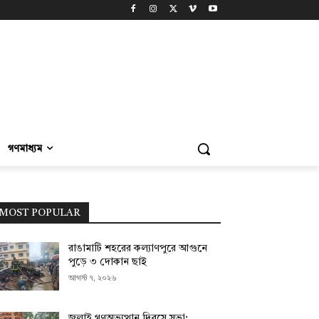
গণমাধ্যম
MOST POPULAR
রাঙামাটি শহরের কল্যাণপুরে আগুনে
পুড়ে ৩ দোকান ছাই
আগস্ট ৭, ২০২৬
জুলাই গণঅভ্যুত্থান দিবসে সভা;