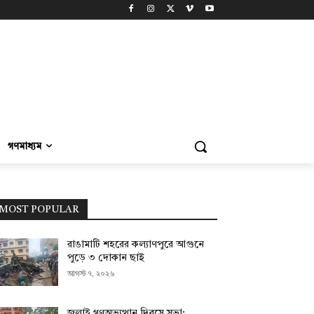
গণমাধ্যম
MOST POPULAR
রাঙামাটি শহরের কল্যাণপুরে আগুনে
পুড়ে ৩ দোকান ছাই
আগস্ট ৭, ২০২৬
জুলাই গণঅভ্যুত্থান দিবসে সভা;