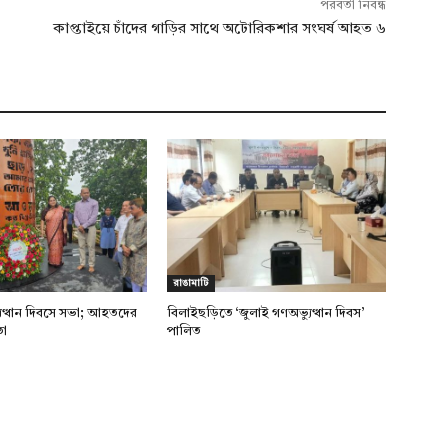
পরবর্তী নিবন্ধ
কাপ্তাইয়ে চাঁদের গাড়ির সাথে অটোরিকশার সংঘর্ষ আহত ৬
রাঙামাটি
ুত্থান দিবসে সভা; আহতদের
বিলাইছড়িতে ‘জুলাই গণঅভ্যুত্থান দিবস’
তা
পালিত