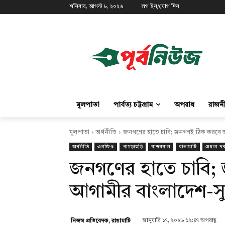
শনিবার, আগস্ট ৮, ২০২৬
লগ ইন/যোগ দিন
মূলপাতা
পার্বত্য চট্টগ্রাম
অপরাধ
রাজন
মূলপাতা
অর্থনীতি
জনগণের হাতে চাবি; জনগণই ঠিক করবে আগ
অর্থনীতি
এনজিও
খাগড়াছড়ি
বান্দরবান
রাঙামাটি
প্রধান খ
জনগণের হাতে চাবি;
আগামীর বাংলাদেশ-সু
জানুয়ারি ১৭, ২০২৬ ১২:৪৭ অপরাহ্ণ
নিজস্ব প্রতিবেদক, রাঙামাটি