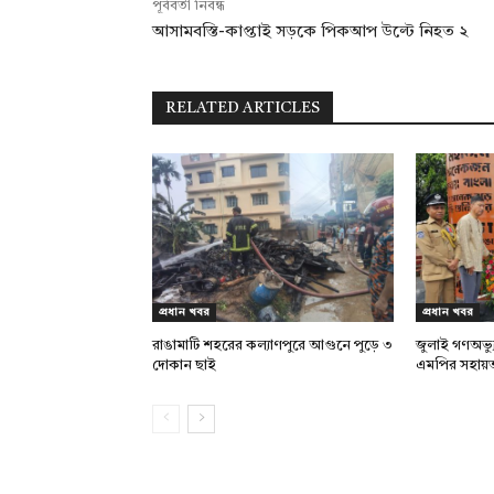
পূর্ববর্তী নিবন্ধ
আসামবস্তি-কাপ্তাই সড়কে পিকআপ উল্টে নিহত ২
RELATED ARTICLES
প্রধান খবর
প্রধান খবর
রাঙামাটি শহরের কল্যাণপুরে আগুনে পুড়ে ৩
জুলাই গণঅভ্য
দোকান ছাই
এমপির সহায়