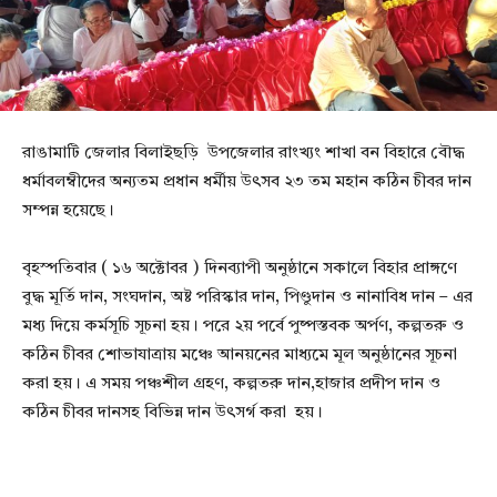
রাঙামাটি জেলার বিলাইছড়ি উপজেলার রাংখ্যং শাখা বন বিহারে বৌদ্ধ
ধর্মাবলম্বীদের অন্যতম প্রধান ধর্মীয় উৎসব ২৩ তম মহান কঠিন চীবর দান
সম্পন্ন হয়েছে।
বৃহস্পতিবার ( ১৬ অক্টোবর ) দিনব্যাপী অনুষ্ঠানে সকালে বিহার প্রাঙ্গণে
বুদ্ধ মূর্তি দান, সংঘদান, অষ্ট পরিস্কার দান, পিণ্ডুদান ও নানাবিধ দান – এর
মধ্য দিয়ে কর্মসূচি সূচনা হয়। পরে ২য় পর্বে পুষ্পস্তবক অর্পণ, কল্পতরু ও
কঠিন চীবর শোভাযাত্রায় মঞ্চে আনয়নের মাধ্যমে মূল অনুষ্ঠানের সূচনা
করা হয়। এ সময় পঞ্চশীল গ্রহণ, কল্পতরু দান,হাজার প্রদীপ দান ও
কঠিন চীবর দানসহ বিভিন্ন দান উৎসর্গ করা হয়।