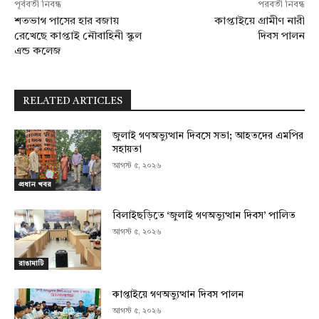
পূর্ববর্তী নিবন্ধ
পরবর্তী নিবন্ধ
শতভাগ পাসের হার বজায়
কাপ্তাইয়ে গ্রামীণ নারী
রেখেছে কাপ্তাই নৌবাহিনী স্কুল
দিবস পালন
এন্ড কলেজ
RELATED ARTICLES
জুলাই গণঅভ্যুত্থান দিবসে সভা; আহতদের এমপির
সহায়তা
আগস্ট ৫, ২০২৬
প্রধান খবর
বিলাইছড়িতে ‘জুলাই গণঅভ্যুত্থান দিবস’ পালিত
আগস্ট ৫, ২০২৬
রাঙামাটি
কাপ্তাইয়ে গণঅভ্যুত্থান দিবস পালন
আগস্ট ৫, ২০২৬