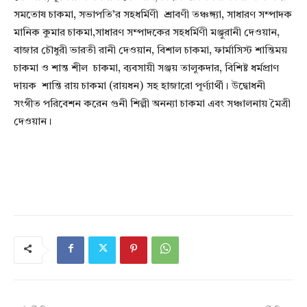
সমতোষ চাকমা, সভাপতি’র সহধর্মিণী শ্রাবণী তঞ্চঙ্গ্যা, সাধারণ সম্পাদক
মানিক কুমার চাকমা,সাধারণ সম্পাদকের সহধর্মিণী মঞ্জুরানী দেওয়ান,
বাজার চৌধুরী ভারতী রানী দেওয়ান, বিশাল চাকমা, ফার্মাসিস্ট শান্তিময়
চাকমা ও শান্ত শীল চাকমা, ব্যবসায়ী সঞ্জয় তালুকদার, বিশিষ্ট ধর্মপ্রাণ
দায়ক শান্তি রায় চাকমা (রায়ধন) সহ হাজারো পূর্ণ্যার্থী। উদ্বোধনী
সংগীত পরিবেশন করেন গুনী শিল্পী অনন্যা চাকমা এবং সঞ্চালনায় মৈত্রী
দেওয়ান।