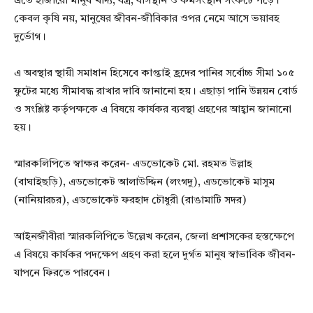
এতে হাজারো মানুষ খাদ্য, বস্ত্র, বাসস্থান ও কর্মসংস্থান সংকটে পড়ে।
কেবল কৃষি নয়, মানুষের জীবন-জীবিকার ওপর নেমে আসে ভয়াবহ
দুর্ভোগ।
এ অবস্থার স্থায়ী সমাধান হিসেবে কাপ্তাই হ্রদের পানির সর্বোচ্চ সীমা ১০৫
ফুটের মধ্যে সীমাবদ্ধ রাখার দাবি জানানো হয়। এছাড়া পানি উন্নয়ন বোর্ড
ও সংশ্লিষ্ট কর্তৃপক্ষকে এ বিষয়ে কার্যকর ব্যবস্থা গ্রহণের আহ্বান জানানো
হয়।
স্মারকলিপিতে স্বাক্ষর করেন- এডভোকেট মো. রহমত উল্লাহ
(বাঘাইছড়ি), এডভোকেট আলাউদ্দিন (লংগদু), এডভোকেট মাসুম
(নানিয়ারচর), এডভোকেট ফরহাদ চৌধুরী (রাঙামাটি সদর)
আইনজীবীরা স্মারকলিপিতে উল্লেখ করেন, জেলা প্রশাসকের হস্তক্ষেপে
এ বিষয়ে কার্যকর পদক্ষেপ গ্রহণ করা হলে দুর্গত মানুষ স্বাভাবিক জীবন-
যাপনে ফিরতে পারবেন।