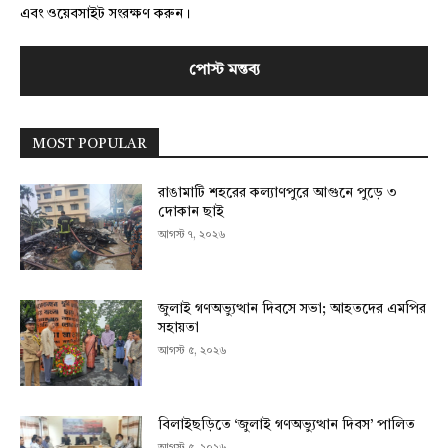
এবং ওয়েবসাইট সংরক্ষণ করুন।
MOST POPULAR
রাঙামাটি শহরের কল্যাণপুরে আগুনে পুড়ে ৩
দোকান ছাই
আগস্ট ৭, ২০২৬
জুলাই গণঅভ্যুত্থান দিবসে সভা; আহতদের এমপির
সহায়তা
আগস্ট ৫, ২০২৬
বিলাইছড়িতে ‘জুলাই গণঅভ্যুত্থান দিবস’ পালিত