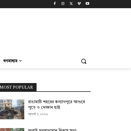
গণমাধ্যম
MOST POPULAR
রাঙামাটি শহরের কল্যাণপুরে আগুনে
পুড়ে ৩ দোকান ছাই
আগস্ট ৭, ২০২৬
জুলাই গণঅভ্যুত্থান দিবসে সভা;