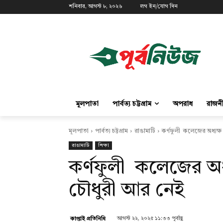
শনিবার, আগস্ট ৮, ২০২৬
লগ ইন/যোগ দিন
মূলপাতা
পার্বত্য চট্টগ্রাম
অপরাধ
রাজন
মূলপাতা
পার্বত্য চট্টগ্রাম
রাঙামাটি
কর্ণফুলী কলেজের অধ্যক
রাঙামাটি
শিক্ষা
কর্ণফুলী কলেজের অধ
চৌধুরী আর নেই
আগস্ট ২২, ২০২৫ ১১:৩৩ পূর্বাহ্ণ
কাপ্তাই প্রতিনিধি