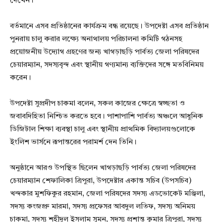
দেখেন।
বর্তমানে এসব প্রতিষ্ঠানের কার্যক্রম বন্ধ রয়েছে। উপদেষ্টা এসব প্রতিষ্ঠান
পুনরায় চালু করার লক্ষ্যে অনাথালয় পরিচালনা কমিটি গঠনসহ
প্রয়োজনীয় উদ্যোগ গ্রহণের জন্য খাগড়াছড়ি পার্বত্য জেলা পরিষদের
চেয়ারম্যান, সদস্যবৃন্দ এবং স্থানীয় গণ্যমান্য ব্যক্তিদের সঙ্গে মতবিনিময়
করেন।
উপদেষ্টা সুপ্রদীপ চাকমা বলেন, সকল কাজের ক্ষেত্রে স্বচ্ছতা ও
জবাবদিহিতা নিশ্চিত করতে হবে। পাশাপাশি পার্বত্য অঞ্চলে আধুনিক
ডিজিটাল শিক্ষা ব্যবস্থা চালু এবং স্থানীয় প্রাথমিক বিদ্যালয়গুলোকে
ইংলিশ ভার্সনে রূপান্তরের পরামর্শ দেন তিনি।
অনুষ্ঠানে আরও উপস্থিত ছিলেন খাগড়াছড়ি পার্বত্য জেলা পরিষদের
চেয়ারম্যান শেফালিকা ত্রিপুরা, উপদেষ্টার একান্ত সচিব (উপসচিব)
খন্দকার মুশফিকুর রহমান, জেলা পরিষদের সদস্য এডভোকেট মঞ্জিলা,
সদস্য কংজপ্রু মারমা, সদস্য প্রফেসর আবদুল লতিফ, সদস্য অনিময়
চাকমা, সদস্য শহীদুল ইসলাম সুমন, সদস্য প্রশান্ত কুমার ত্রিপুরা, সদস্য