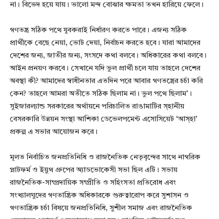
না। বিভেদ হয়ে যায়। ভালো মন্দ বোঝার ক্ষমতা তখন হারিয়ে ফেলে।
গণতন্ত্র সঠিক পথে যুবকরাই নির্ধারণ করতে পারে। এজন্য সঠিক
প্রার্থীকে বেছে নেয়া, ভোট দেয়া, নির্বাচন করতে হবে। যারা আমাদের
দেশের জন্য, জাতীর জন্য, সংসদে কথা বলবে। অধিকারের কথা বলবে।
আইন প্রনয়ণ করবে। সেখানে যদি ভুল প্রার্থী চলে যায় তাহলে দেশের
অবস্থা কী? আমাদের স্বাধীনতার এতদিন পরে আবার গণতন্ত্রের চর্চা করি
কেন? তাহলে আমরা অতীতে সঠিক ছিলাম না। ভুল পথে ছিলাম’।
সুইজারল্যান্ড সরকারের অর্থায়নে পরিচালিত রাঙামাটির স্হানীয়
বেসরকারি উন্নয়ন সংস্থা আশিকা ডেভেলপমেন্ট এসোসিয়েট ‘আস্হা’
প্রকল্প এ সভার আয়োজন করে।
মূলত নির্বাচিত জনপ্রতিনিধি ও রাজনৈতিক নেতৃবৃন্দের সাথে নাগরিক
প্লাটফর্ম ও ইয়ুথ গ্রুপের অ্যাডভোকেসী সভা ছিল এটি। সভায়
রাজনৈতিক-সাম্প্রদায়িক সম্প্রীতি ও সহিংসতা প্রতিরোধ এবং
সংখ্যালঘুদের গণতান্ত্রিক অধিকারকে গুরুত্বারোপ করে সুশাসন ও
গণতান্ত্রিক চর্চা বিষয়ে জনপ্রতিনিধি, সুশীল সমাজ এবং রাজনৈতিক