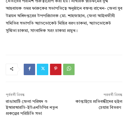
নেতাদের পরামর্শ গুরুত্বারোপ করা হয়। নাগরিক প্লাটফর্মের যুগ্ম
আহবায়ক ওমর ফারুকের সভাপতিত্বে অনুষ্ঠানে বক্তব্য রাখেন- জেলা যুব
উন্নয়ন অধিদপ্তরের উপপরিচালক মো. শাহজাহান, জেলা আইনজীবী
সমিতির সভাপতি অ্যাডভোকেট মিহির বরণ চাকমা, অ্যাডভোকেট
সুষ্মিতা চাকমা, সাংবাদিক সত্রং চাকমা প্রমুখ।
পূর্ববর্তী নিবন্ধ
পরবর্তী নিবন্ধ
রাঙামাটি জেলা পরিষদ ও
কাপ্তাইয়ে প্রতিবন্ধীদের হুইল
ইআরআরডি-ইউএনডিপির নতুন
চেয়ার বিতরণ
প্রকল্পের পরিচিতি সভা