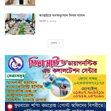
কাপ্তাইয়ে গণঅভ্যুত্থান দিবস পালন
আগস্ট ৫, ২০২৬
লোড