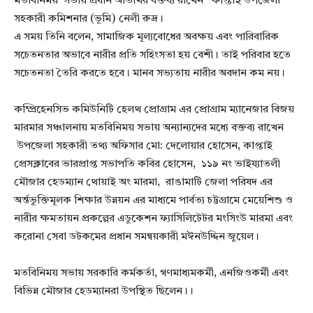
মতবিনিময় সভায় প্রধান অতিথির বক্তব্য রাখেন কাপ্তাই উপজেলা
সহকারী কমিশনার (ভূমি) নেলী রুদ্র।
এ সময় তিনি বলেন, সামাজিক মূল্যবোধের অবক্ষয় এবং পারিবারিক
সচেতনতার অভাবে নারীর প্রতি সহিংসতা হয় বেশী। তাই পরিবার হতে
সচেতনতা তৈরি করতে হবে। মানব সভ্যতায় নারীর অবদান কম নয়।
কম্প্রিহেনসিভ কমিউনিটি হেলথ প্রোগ্রাম এর প্রোগ্রাম ম্যানেজার বিজয়
মারমার সঞ্চালনায় মতবিনিময় সভায় অন্যান্যদের মধ্যে বক্তব্য রাখেন
উপজেলা সহকারী তথ্য অফিসার মো: দেলোয়ার হোসেন, কাপ্তাই
প্রেসক্লাবের ভারপ্রাপ্ত সভাপতি কবির হোসেন, ১১৯ নং ভাইয্যাতলী
মৌজার হেডম্যান থোয়াই অং মারমা, রাঙামাটি জেলা পরিষদ এর
অর্ন্তভুক্তিমূলক শিক্ষার উন্নয়ন এর মাধ্যমে পার্বত্য চট্টগ্রামে মেয়েশিশু ও
নারীর ক্ষমতায়ন প্রকল্পের এডুকেশন ফ্যাসিলিটেটর মংসিংউ মারমা এবং
করোনা সেবা ডটকমের প্রধান সমন্বয়কারী মঈনউদ্দিন জুয়েল।
মতবিনিময় সভায় সরকারি কর্মকর্তা, গণমাধ্যমকর্মী, এনজিওকর্মী এবং
বিভিন্ন মৌজার হেডম্যানরা উপস্থিত ছিলেন।।