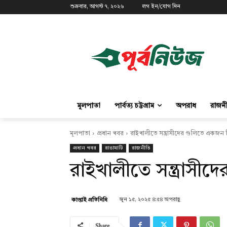
শুক্রবার, আগস্ট ৭, ২০২৬
লগ ইন/যোগ দিন
মূলপাতা
পার্বত্য চট্টগ্রাম
অপরাধ
রাজন
মূলপাতা
প্রধান খবর
রাইখালীতে সন্ত্রাসীদের গুলিতে একজন
প্রধান খবর
রাঙামাটি
রাজনীতি
রাইখালীতে সন্ত্রাসী
জুন ১৫, ২০২৫ ৪:৫৪ অপরাহ্ণ
কাপ্তাই প্রতিনিধি
Share