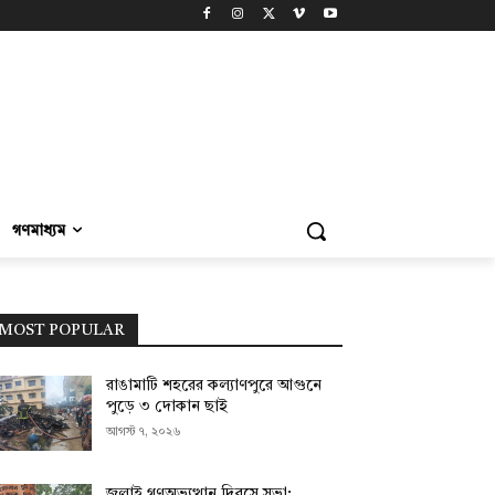
গণমাধ্যম
MOST POPULAR
রাঙামাটি শহরের কল্যাণপুরে আগুনে
পুড়ে ৩ দোকান ছাই
আগস্ট ৭, ২০২৬
জুলাই গণঅভ্যুত্থান দিবসে সভা;