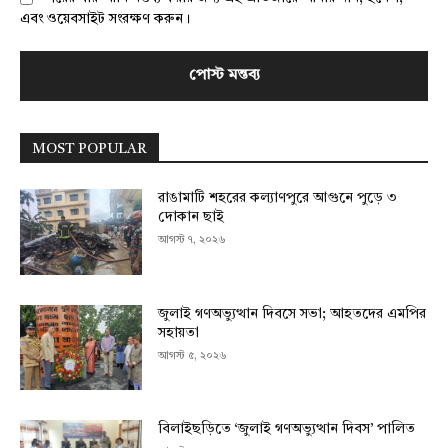
এবং ওয়েবসাইট সংরক্ষণ করুন।
MOST POPULAR
রাঙামাটি শহরের কল্যাণপুরে আগুনে পুড়ে ৩
দোকান ছাই
আগস্ট ৭, ২০২৬
জুলাই গণঅভ্যুত্থান দিবসে সভা; আহতদের এমপির
সহায়তা
আগস্ট ৫, ২০২৬
বিলাইছড়িতে ‘জুলাই গণঅভ্যুত্থান দিবস’ পালিত