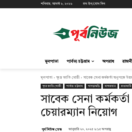
শনিবার, আগস্ট ৮, ২০২৬
লগ ইন/যোগ দিন
মূলপাতা
পার্বত্য চট্টগ্রাম
অপরাধ
রাজন
মূলপাতা
ক্ষুদ্র জাতি গোষ্ঠী
সাবেক সেনা কর্মকর্তা অনুপকে উন্
ক্ষুদ্র জাতি গোষ্ঠী
পার্বত্য চট্টগ্রাম
খাগড়াছড়ি
বান্দরবান
রাঙামাটি
সাবেক সেনা কর্মকর্তা
চেয়ারম্যান নিয়োগ
জানুয়ারি ২০, ২০২৫ ৬:১৫ অপরাহ্ণ
পূর্ব নিউজ ডেস্ক