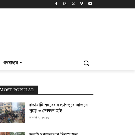
গণমাধ্যম
MOST POPULAR
রাঙামাটি শহরের কল্যাণপুরে আগুনে
পুড়ে ৩ দোকান ছাই
আগস্ট ৭, ২০২৬
জুলাই গণঅভ্যুত্থান দিবসে সভা;