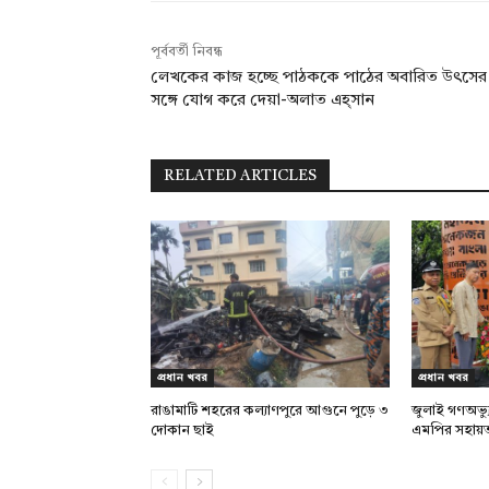
পূর্ববর্তী নিবন্ধ
লেখকের কাজ হচ্ছে পাঠককে পাঠের অবারিত উৎসের
সঙ্গে যোগ করে দেয়া-অলাত এহ্সান
RELATED ARTICLES
প্রধান খবর
প্রধান খবর
রাঙামাটি শহরের কল্যাণপুরে আগুনে পুড়ে ৩
জুলাই গণঅভ্য
দোকান ছাই
এমপির সহায়