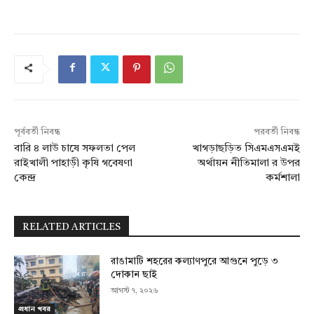
পূর্ববর্তী নিবন্ধ
পরবর্তী নিবন্ধ
বারি ৪ লাউ চাষে সফলতা পেল
খাগড়াছড়িত সিএমএসএমই
রাইখালী পাহাড়ী কৃষি গবেষণা
অর্থায়ন নীতিমালা র উপর
কেন্দ্র
কর্মশালা
RELATED ARTICLES
রাঙামাটি শহরের কল্যাণপুরে আগুনে পুড়ে ৩
দোকান ছাই
আগস্ট ৭, ২০২৬
প্রধান খবর