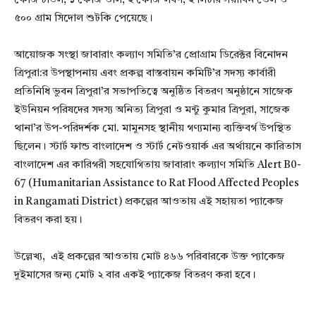
কেজি চাউল, ১ কেজি ডাল, ২ কেজি লবণ, ২ লিটার সয়াবিন তৈল ও
৫০০ গ্রাম সিদোল শুটকি পেয়েছে।
আয়োজক সংস্থা জাবারাং কল্যাণ সমিতি’র প্রোগ্রাম ডিরেক্টর বিনোদন
ত্রিপুরা:র উপস্থাপনায় এবং প্রকল্প বাস্তবায়ন কমিটি’র সদস্য কার্বারী
প্রতিনিধি ভুবন ত্রিপুরা’র সভাপতিত্বে অনুষ্ঠিত বিতরণ অনুষ্ঠানে সাজেক
ইউনিয়ন পরিষদের সদস্য অনিত্য ত্রিপুরা ও মন্টু কুমার ত্রিপুরা, সাজেক
থানা’র উপ-পরিদর্শক মো. মামুনসহ স্থানীয় গণ্যমান্য ব্যক্তিবর্গ উপস্থিত
ছিলেন। স্টার্ট ফান্ড বাংলাদেশ ও স্টার্ট নেটওয়ার্ক এর অর্থায়নে কারিতাস
বাংলাদেশ এর কারিগরী সহযোগিতায় জাবারাং কল্যাণ সমিতি Alert B0-
67 (Humanitarian Assistance to Rat Flood Affected Peoples
in Rangamati District) প্রকল্পের আওতায় এই সহায়তা প্যাকেজ
বিতরণ করা হয়।
উল্লেখ্য, এই প্রকল্পের আওতায় মোট ৪৬৬ পরিবারকে উক্ত প্যাকেজ
দুইমাসের জন্য মোট ২ বার একই প্যাকেজ বিতরণ করা হবে।