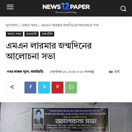
মূলপাতা
প্রধান খবর
এমএন লারমার জন্মদিনের আলোচনা সভা
প্রধান খবর
রাঙামাটি
রাজনীতি
এমএন লারমার জন্মদিনের
আলোচনা সভা
সেপ্টেম্বর ১৫, ২০২৫ ৩:২৩ অপরাহ্ণ
188
ওমর ফারুক সুমন, বাঘাইছড়ি