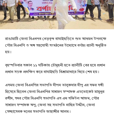
রাঙামাটি জেলা বিএনপব নেতৃবৃন্দ বাঘাইছড়িতে শুভ আগমন উপলক্ষে
পৌর বিএনপি ও অঙ্গ সহযোগী সংগঠনের উদ্যোগে বর্ণাঢ্য র‍্যালী অনুষ্ঠিত
হয়।
বৃহস্পতিবার সকাল ১১ ঘটিকায় চৌমুহনী হতে র‍্যালীটি বের হয়ে প্রধান
প্রধান সড়ক প্রদক্ষিণ করে বাঘাইছড়ি বিশ্রামাগারে গিয়ে শেষ হয়।
এসময় জেলা বিএনপির সভাপতি দীপন তালুকদার দীপু এর সফর সঙ্গী
হিসেবে ছিলেন জেলা বিএনপির সাধারণ সম্পাদক এডভোকেট মামুনুর
রশীদ, সদর পৌর বিএনপি সভাপতি এস এম সফিউল আজম, পৌর
সাধারণ সম্পাদক অপু, জেলা সহ সভাপতি নাছির উদ্দীন, জেলা
সেচ্ছাসেবক দলের সভাপতি জাহাঙ্গীর আলম।