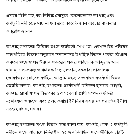
উপস্থিত থেকে উপকারভোগীদের হাতে এই ছাগল তুলে দেন।
এসময় তিনি মাছ ধরা নিষিদ্ধ মৌসুমে জেলেদেরকে কাপ্তাই এবং
কর্ণফুলী নদী হতে মাছ না ধরা এবং কারেন্ট জাল ব্যবহার না করার
অনুরোধ জানান।
কাপ্তাই উপজেলা সিনিয়র মৎস্য কর্মকর্তা শেখ মো. এরশাদ বিন শহীদের
সভাপতিত্বে বিতরণ অনুষ্ঠানে অন্যান্যদের উপস্থিত ছিলেন পার্বত্য চট্টগ্রাম
অঞ্চলে মৎস্যসম্পদ উন্নয়ন প্রকল্পের প্রকল্প পরিচালক আব্দুল্লাহ আল
হাসান, উপ-প্রকল্প পরিচালক টিপু সুলতান, সহকারী পরিচালক
তোফাজ্জল হোসেন ফাহিম, কাপ্তাই মৎস্য সম্প্রসারণ কর্মকর্তা বিমল
জ্যোতি চাকমা, কাপ্তাই উপজেলা প্রকৌশলী মনিরুল ইসলাম চৌধুরী,
কাপ্তাই প্রাণী সম্পদ বিভাগের উপ সহকারী প্রাণী সম্পদ কর্মকর্তা
মনোরঞ্জন তনচংগ্য এবং ৫ নং ওয়াগ্গা ইউনিয়ন এর ৯ নং ওয়ার্ডের ইউপি
সদস্য মো: সরোয়ার।
কাপ্তাই উপজেলা মৎস্য বিভাগ সূত্রে জানা যায়, কাপ্তাই লেক ও কর্ণফুলী
নদীতে মৎস্য আহরণে নির্ভরশীল ২৫ জন নিবন্ধিত মৎস্যজীবীকে চারটি