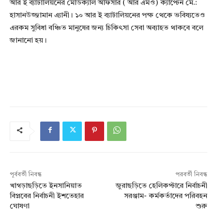
আর ই ব্যাটালিয়নের মেডিক্যাল অফিসার ( আর এমও) ক্যাপ্টেন মে.:
হাসানউজ্জামান এ্যানী। ১০ আর ই ব্যাটালিয়নের পক্ষ থেকে ভবিষ্যতেও
এরকম সুবিধা বঞ্চিত মানুষের জন্য চিকিৎসা সেবা অব্যাহত থাকবে বলে
জানানো হয়।
পূর্ববর্তী নিবন্ধ
পরবর্তী নিবন্ধ
খাগড়াছড়িতে ইনসানিয়াত
জুরাছড়িতে হেলিকপ্টারে নির্বাচনী
বিপ্লবের নির্বাচনী ইশতেহার
সরঞ্জাম- কর্মকর্তাদের পরিবহন
ঘোষণা
শুরু