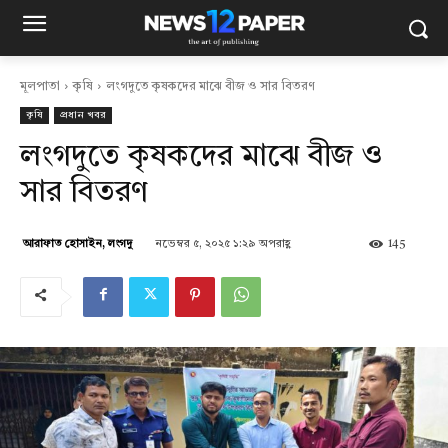
মূলপাতা
কৃষি
লংগদুতে কৃষকদের মাঝে বীজ ও সার বিতরণ
কৃষি
প্রধান খবর
লংগদুতে কৃষকদের মাঝে বীজ ও
সার বিতরণ
নভেম্বর ৫, ২০২৫ ১:২৯ অপরাহ্ণ
145
আরাফাত হোসাইন, লংগদু