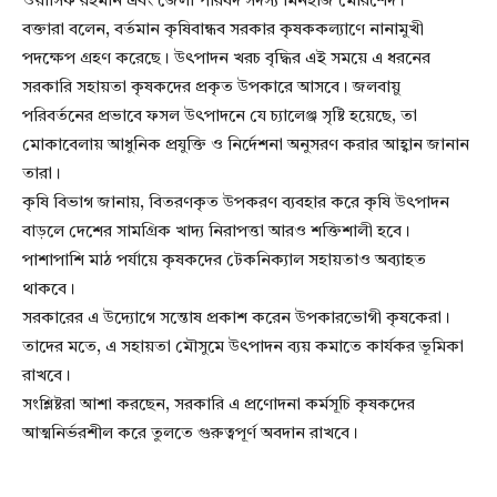
ওয়াসিফ রহমান এবং জেলা পরিষদ সদস্য মিনহাজ মোরশেদ।
বক্তারা বলেন, বর্তমান কৃষিবান্ধব সরকার কৃষককল্যাণে নানামুখী
পদক্ষেপ গ্রহণ করেছে। উৎপাদন খরচ বৃদ্ধির এই সময়ে এ ধরনের
সরকারি সহায়তা কৃষকদের প্রকৃত উপকারে আসবে। জলবায়ু
পরিবর্তনের প্রভাবে ফসল উৎপাদনে যে চ্যালেঞ্জ সৃষ্টি হয়েছে, তা
মোকাবেলায় আধুনিক প্রযুক্তি ও নির্দেশনা অনুসরণ করার আহ্বান জানান
তারা।
কৃষি বিভাগ জানায়, বিতরণকৃত উপকরণ ব্যবহার করে কৃষি উৎপাদন
বাড়লে দেশের সামগ্রিক খাদ্য নিরাপত্তা আরও শক্তিশালী হবে।
পাশাপাশি মাঠ পর্যায়ে কৃষকদের টেকনিক্যাল সহায়তাও অব্যাহত
থাকবে।
সরকারের এ উদ্যোগে সন্তোষ প্রকাশ করেন উপকারভোগী কৃষকেরা।
তাদের মতে, এ সহায়তা মৌসুমে উৎপাদন ব্যয় কমাতে কার্যকর ভূমিকা
রাখবে।
সংশ্লিষ্টরা আশা করছেন, সরকারি এ প্রণোদনা কর্মসূচি কৃষকদের
আত্মনির্ভরশীল করে তুলতে গুরুত্বপূর্ণ অবদান রাখবে।