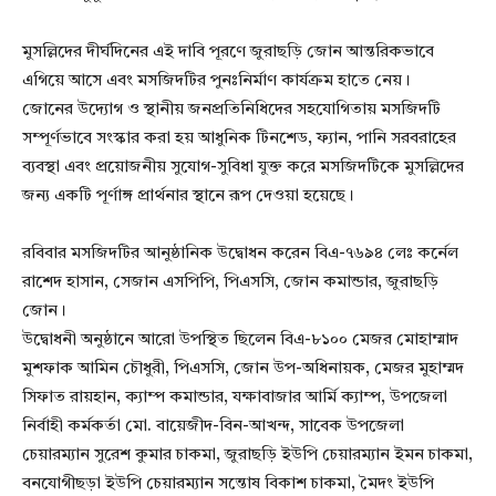
মুসল্লিদের দীর্ঘদিনের এই দাবি পূরণে জুরাছড়ি জোন আন্তরিকভাবে
এগিয়ে আসে এবং মসজিদটির পুনঃনির্মাণ কার্যক্রম হাতে নেয়।
জোনের উদ্যোগ ও স্থানীয় জনপ্রতিনিধিদের সহযোগিতায় মসজিদটি
সম্পূর্ণভাবে সংস্কার করা হয় আধুনিক টিনশেড, ফ্যান, পানি সরবরাহের
ব্যবস্থা এবং প্রয়োজনীয় সুযোগ-সুবিধা যুক্ত করে মসজিদটিকে মুসল্লিদের
জন্য একটি পূর্ণাঙ্গ প্রার্থনার স্থানে রূপ দেওয়া হয়েছে।
রবিবার মসজিদটির আনুষ্ঠানিক উদ্বোধন করেন বিএ-৭৬৯৪ লেঃ কর্নেল
রাশেদ হাসান, সেজান এসপিপি, পিএসসি, জোন কমান্ডার, জুরাছড়ি
জোন।
উদ্বোধনী অনুষ্ঠানে আরো উপস্থিত ছিলেন বিএ-৮১০০ মেজর মোহাম্মাদ
মুশফাক আমিন চৌধুরী, পিএসসি, জোন উপ-অধিনায়ক, মেজর মুহাম্মদ
সিফাত রায়হান, ক্যাম্প কমান্ডার, যক্ষাবাজার আর্মি ক্যাম্প, উপজেলা
নির্বাহী কর্মকর্তা মো. বায়েজীদ-বিন-আখন্দ, সাবেক উপজেলা
চেয়ারম্যান সুরেশ কুমার চাকমা, জুরাছড়ি ইউপি চেয়ারম্যান ইমন চাকমা,
বনযোগীছড়া ইউপি চেয়ারম্যান সন্তোষ বিকাশ চাকমা, মৈদং ইউপি