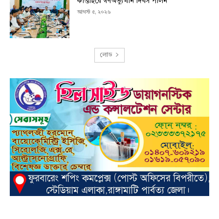
কাপ্তাইয়ে গণঅভ্যুত্থান দিবস পালন
আগস্ট ৫, ২০২৬
লোড